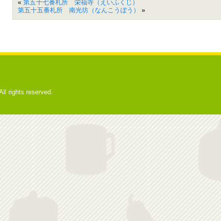
«
第五十七番札所 栄福寺（えいふくじ）
第五十五番札所 南光坊（なんこうぼう）
»
ights reserved.