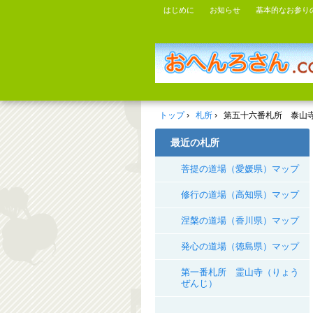
はじめに
お知らせ
基本的なお参り
トップ
›
札所
›
第五十六番札所 泰山
最近の札所
菩提の道場（愛媛県）マップ
修行の道場（高知県）マップ
涅槃の道場（香川県）マップ
発心の道場（徳島県）マップ
第一番札所 霊山寺（りょう
ぜんじ）